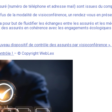
uré (numéro de téléphone et adresse mail) sont issues du comp
efus de la modalité de visioconférence, un rendez-vous en prése
 a pour but de fluidifier les échanges entre les assurés et les m
t des assurés en cohérence avec les engagements écologiques 
n nouveau dispositif de contrôle des assurés par visioconférence 
ontrôle !
– © Copyright WebLex