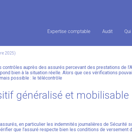
Principal
Expertise comptable
Audit
Qui
 : GÉNÉRALISATION DU TÉLÉC
bre 2025)
contrôles auprès des assurés percevant des prestations de l’As
épond bien à la situation réelle. Alors que ces vérifications pouv
mais possible : le télécontrôle
itif généralisé et mobilisable
assurés, en particulier les indemnités journalières de Sécurité s
rifier que l’assuré respecte bien les conditions de versement d