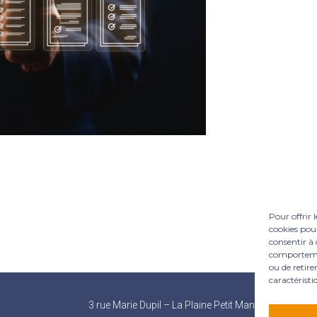
Pour offrir 
cookies pour
consentir à 
comportement
ou de retire
caractéristi
Footer
3 rue Marie Dupil – La Plaine Petit Manoir – 97232 L
Principale