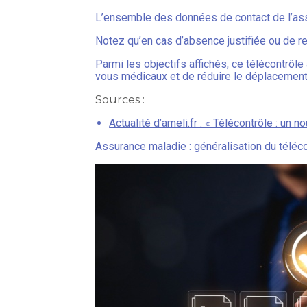
L’ensemble des données de contact de l’ass
Notez qu’en cas d’absence justifiée ou de r
Parmi les objectifs affichés, ce télécontrôle
vous médicaux et de réduire le déplacemen
Sources :
Actualité d’ameli.fr : « Télécontrôle : u
Assurance maladie : généralisation du téléc