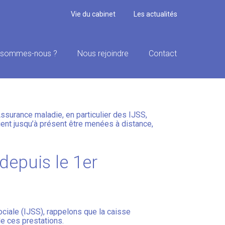
Vie du cabinet
Les actualités
 sommes-nous ?
Nous rejoindre
Contact
ONTRÔLE !
surance maladie, en particulier des IJSS,
aient jusqu’à présent être menées à distance,
 depuis le 1er
ociale (IJSS), rappelons que la caisse
e ces prestations.