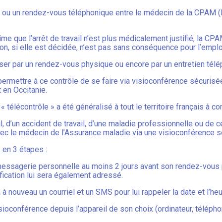
e ou un rendez-vous téléphonique entre le médecin de la CPAM (l
e que l’arrêt de travail n’est plus médicalement justifié, la CP
on, si elle est décidée, n’est pas sans conséquence pour l’emplo
iser par un rendez-vous physique ou encore par un entretien tél
permettre à ce contrôle de se faire via visioconférence sécurisé
en Occitanie.
« télécontrôle » a été généralisé à tout le territoire français à
l, d’un accident de travail, d’une maladie professionnelle ou de c
c le médecin de l’Assurance maladie via une visioconférence s
 en 3 étapes :
 messagerie personnelle au moins 2 jours avant son rendez-vous po
ication lui sera également adressé.
ra à nouveau un courriel et un SMS pour lui rappeler la date et l’h
visioconférence depuis l’appareil de son choix (ordinateur, téléph