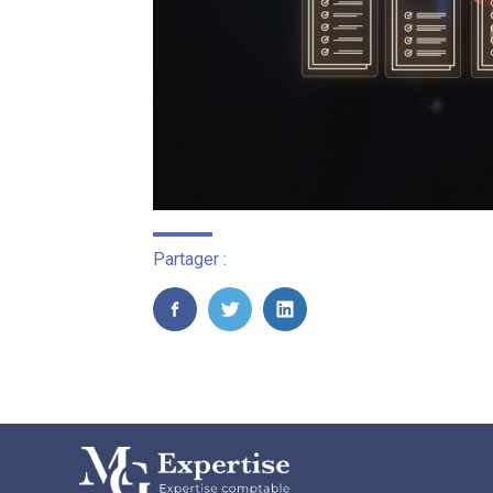
Partager :
FaceBook
Twitter
LinkedIn