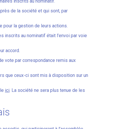
aires inscrits au nominatif.
près de la société et qui sont, par
e pour la gestion de leurs actions.
 inscrits au nominatif était l’envoi par voie
eur accord.
de vote par correspondance remis aux
s que ceux-ci sont mis à disposition sur un
ble
ici
. La société ne sera plus tenue de les
ais
e assortis, qui participeront à l’assemblée,