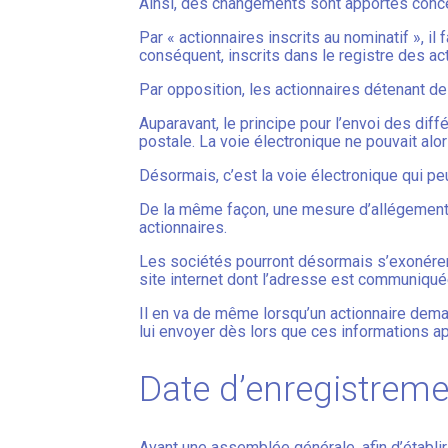
Ainsi, des changements sont apportés concer
Par « actionnaires inscrits au nominatif », i
conséquent, inscrits dans le registre des ac
Par opposition, les actionnaires détenant des
Auparavant, le principe pour l’envoi des diff
postale. La voie électronique ne pouvait alor
Désormais, c’est la voie électronique qui peu
De la même façon, une mesure d’allégement 
actionnaires.
Les sociétés pourront désormais s’exonérer
site internet dont l’adresse est communiqué
Il en va de même lorsqu’un actionnaire dem
lui envoyer dès lors que ces informations ap
Date d’enregistreme
Avant une assemblée générale, afin d’établir 