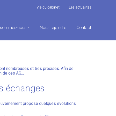
Vie du cabinet
Les actualités
 sommes-nous ?
Nous rejoindre
Contact
TION ET
nt nombreuses et très précises. Afin de
on de ces AG…
es échanges
 Gouvernement propose quelques évolutions