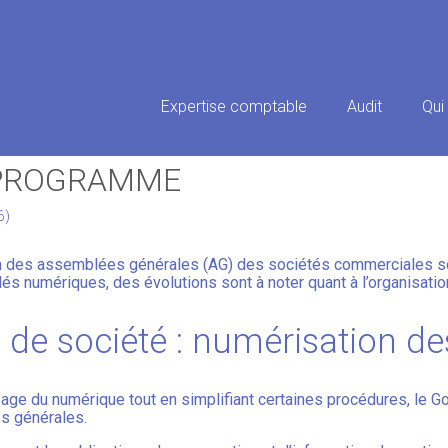
Principal
Expertise comptable
Audit
Qui
LES DE SOCIÉTÉ : MODERNISA
 PROGRAMME
6)
n des assemblées générales (AG) des sociétés commerciales so
és numériques, des évolutions sont à noter quant à l’organisati
 de société : numérisation d
usage du numérique tout en simplifiant certaines procédures, le
s générales.