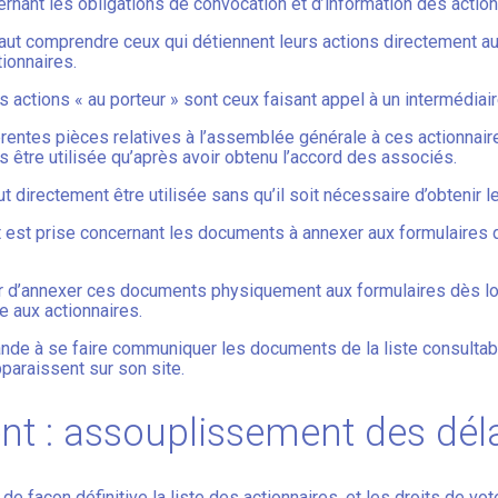
nant les obligations de convocation et d’information des actionn
l faut comprendre ceux qui détiennent leurs actions directement au
tionnaires.
 actions « au porteur » sont ceux faisant appel à un intermédiair
érentes pièces relatives à l’assemblée générale à ces actionnaires
s être utilisée qu’après avoir obtenu l’accord des associés.
t directement être utilisée sans qu’il soit nécessaire d’obtenir l
est prise concernant les documents à annexer aux formulaires 
 d’annexer ces documents physiquement aux formulaires dès lor
e aux actionnaires.
ande à se faire communiquer les documents de la liste consulta
paraissent sur son site.
nt : assouplissement des dél
de façon définitive la liste des actionnaires, et les droits de vot