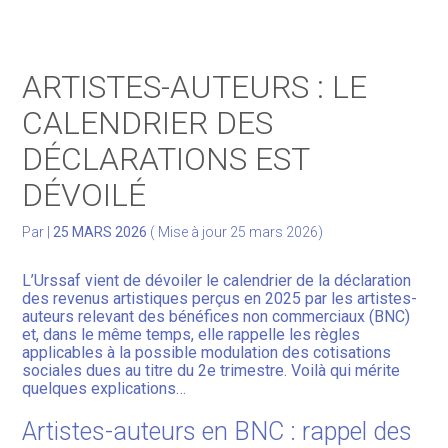
Gérer votre quotidien
ARTISTES-AUTEURS : LE
Développer votre activité
CALENDRIER DES
DÉCLARATIONS EST
Gérer votre patrimoine
DÉVOILÉ
Facturation Électronique
Par
|
25 MARS 2026
( Mise à jour 25 mars 2026)
L’Urssaf vient de dévoiler le calendrier de la déclaration
des revenus artistiques perçus en 2025 par les artistes-
auteurs relevant des bénéfices non commerciaux (BNC)
et, dans le même temps, elle rappelle les règles
applicables à la possible modulation des cotisations
sociales dues au titre du 2e trimestre. Voilà qui mérite
quelques explications…
Artistes-auteurs en BNC : rappel des