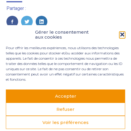
Partager :
FaceBook
Twitter
LinkedIn
Gérer le consentement
aux cookies
Pour offrir les meilleures expériences, nous utilisons des technologies
telles que les cookies pour stocker et/ou accéder aux informations des
appareils. Le fait de consentir à ces technologies nous permettra de
traiter des données telles que le comportement de navigation ou les ID
uniques sur ce site. Le fait de ne pas consentir ou de retirer son
consentement peut avoir un effet négatif sur certaines caractéristiques
et fonctions.
Footer
3 rue Marie Dupil – La Plaine Petit Manoir – 97232 Le
Principale
Lamentin
Accepter
05 96 50 55 00
contact@mgexpertise.fr
Refuser
Voir les préférences
Footer
MENTIONS LÉGALES
PLAN DU SITE