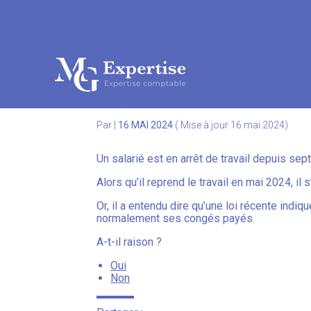
Subheader
Aller
au
ARRÊT DE TRAVAIL… 
contenu
Par
|
16 MAI 2024
( Mise à jour 16 mai 2024)
Un salarié est en arrêt de travail depuis sep
Alors qu’il reprend le travail en mai 2024, il
Or, il a entendu dire qu’une loi récente indiq
normalement ses congés payés.
A-t-il raison ?
Oui
Non