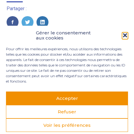
Partager :
FaceBook
Twitter
LinkedIn
Gérer le consentement
aux cookies
Pour offrir les meilleures expériences, nous utilisons des technologies
telles que les cookies pour stocker et/ou accéder aux informations des
appareils. Le fait de consentir à ces technologies nous permettra de
traiter des données telles que le comportement de navigation ou les ID
uniques sur ce site. Le fait de ne pas consentir ou de retirer son
consentement peut avoir un effet négatif sur certaines caractéristiques
et fonctions.
Footer
3 rue Marie Dupil – La Plaine Petit Manoir – 97232 Le
Principale
Lamentin
Accepter
05 96 50 55 00
contact@mgexpertise.fr
Refuser
Voir les préférences
Footer
MENTIONS LÉGALES
PLAN DU SITE