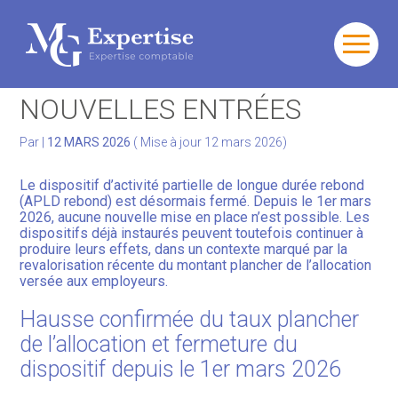
Gérer votre quotidien
Aller
au
APLD REBOND : FIN DES
contenu
Développer votre activité
NOUVELLES ENTRÉES
Gérer votre patrimoine
Par
|
12 MARS 2026
( Mise à jour 12 mars 2026)
Facturation Électronique
Le dispositif d’activité partielle de longue durée rebond
(APLD rebond) est désormais fermé. Depuis le 1er mars
2026, aucune nouvelle mise en place n’est possible. Les
dispositifs déjà instaurés peuvent toutefois continuer à
produire leurs effets, dans un contexte marqué par la
revalorisation récente du montant plancher de l’allocation
versée aux employeurs.
Hausse confirmée du taux plancher
de l’allocation et fermeture du
dispositif depuis le 1er mars 2026