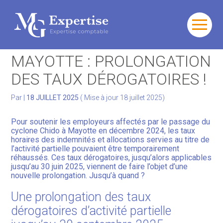
Gérer votre quotidien
Aller
au
ACTIVITÉ PARTIELLE À
contenu
Développer votre activité
MAYOTTE : PROLONGATION
DES TAUX DÉROGATOIRES !
Gérer votre patrimoine
Par
|
18 JUILLET 2025
( Mise à jour 18 juillet 2025)
Facturation Électronique
Pour soutenir les employeurs affectés par le passage du
cyclone Chido à Mayotte en décembre 2024, les taux
horaires des indemnités et allocations servies au titre de
l’activité partielle pouvaient être temporairement
réhaussés. Ces taux dérogatoires, jusqu’alors applicables
jusqu’au 30 juin 2025, viennent de faire l’objet d’une
nouvelle prolongation. Jusqu’à quand ?
Une prolongation des taux
dérogatoires d’activité partielle