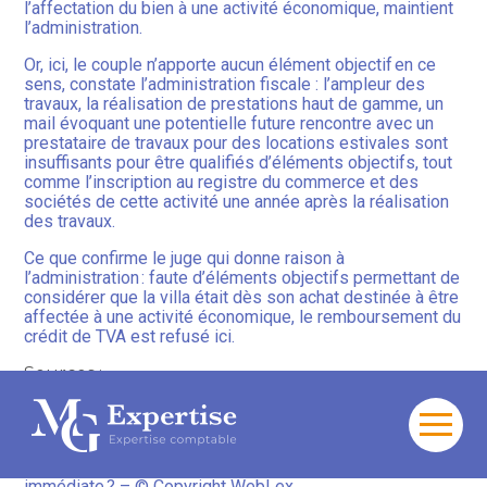
l’affectation du bien à une activité économique, maintient
l’administration.
Or, ici, le couple n’apporte aucun élément objectif en ce
sens, constate l’administration fiscale : l’ampleur des
travaux, la réalisation de prestations haut de gamme, un
mail évoquant une potentielle future rencontre avec un
prestataire de travaux pour des locations estivales sont
insuffisants pour être qualifiés d’éléments objectifs, tout
comme l’inscription au registre du commerce et des
sociétés de cette activité une année après la réalisation
des travaux.
Ce que confirme le juge qui donne raison à
l’administration : faute d’éléments objectifs permettant de
considérer que la villa était dès son achat destinée à être
affectée à une activité économique, le remboursement du
crédit de TVA est refusé ici.
Sources :
Arrêt de la Cour administrative d’appel de Marseille du
16 janvier 2025, no 23MA00817
Aller
au
Activité économique à venir : déduction de TVA
contenu
immédiate ?
– © Copyright WebLex