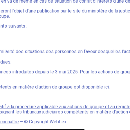
 en va de même en cas de situation de conflit d’intérêts d’une d
t l’objet d’une publication sur le site du ministère de la justic
oupe.
nts suivants :
milarité des situations des personnes en faveur desquelles l’act
ndues.
nces introduites depuis le 3 mai 2025. Pour les actions de group
pétents en matière d’action de groupe est disponible
ici
.
atif à la procédure applicable aux actions de groupe et au regis
signant les tribunaux judiciaires compétents en matière d’action
 connaître
– © Copyright WebLex