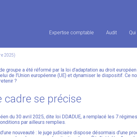
Principal
Expertise comptable
Audit
Qui
: DE NOUVELLES MODALITÉS À
re 2025)
de groupe a été réformé par la loi d’adaptation au droit européen
celui de l’Union européenne (UE) et dynamiser le dispositif. Ce no
retenir ?
e cadre se précise
opéen du 30 avril 2025, dite loi DDADUE, a remplacé les 7 régimes
conditions par ailleurs remplies.
’une nouveauté : le juge judiciaire dispose désormais d’une proc