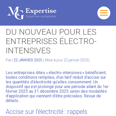
Gérer votre quotidien
Aller
au
ACCISE SUR L’ÉLECTRICITÉ :
contenu
Développer votre activité
DU NOUVEAU POUR LES
ENTREPRISES ÉLECTRO-
Gérer votre patrimoine
INTENSIVES
Facturation Électronique
Par
|
22 JANVIER 2025
( Mise à jour 22 janvier 2025)
Les entreprises dites « électro-intensives » bénéficient,
toutes conditions remplies, d’un tarif réduit d’accise sur
les quantités d’électricité qu’elles consomment. Un
dispositif qui est prolongé pour une période allant du 1er
février 2025 au 31 décembre 2025 selon des modalités
d’application qui viennent d’être précisées. Revue de
détails…
Accise sur l’électricité : rappels