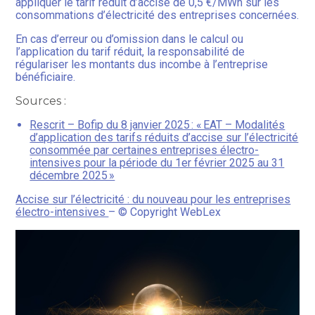
appliquer le tarif réduit d’accise de 0,5 €/MWh sur les
consommations d’électricité des entreprises concernées.
En cas d’erreur ou d’omission dans le calcul ou
l’application du tarif réduit, la responsabilité de
régulariser les montants dus incombe à l’entreprise
bénéficiaire.
Sources :
Rescrit – Bofip du 8 janvier 2025 : « EAT – Modalités
d’application des tarifs réduits d’accise sur l’électricité
consommée par certaines entreprises électro-
intensives pour la période du 1er février 2025 au 31
décembre 2025 »
Accise sur l’électricité : du nouveau pour les entreprises
électro-intensives
– © Copyright WebLex